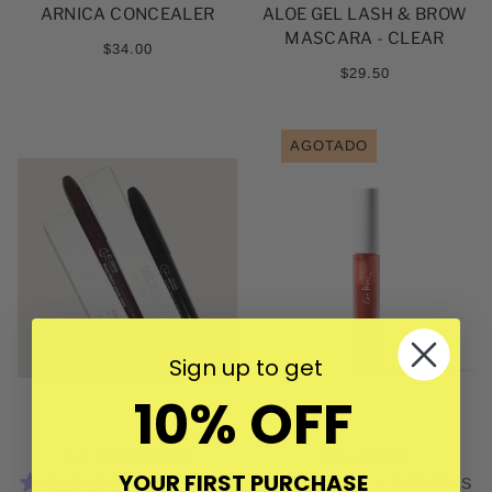
ARNICA CONCEALER
ALOE GEL LASH & BROW
4.7
5.0
DE
DE
MASCARA - CLEAR
5
5
$34.00
ESTRELLAS
ESTRELLAS
$29.50
AGOTADO
Sign up to get
10% OFF
CLE COSMETICS
ERE PEREZ
YOUR FIRST PURCHASE
2
RESEÑAS
2
RESEÑAS