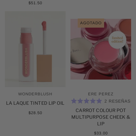
$51.50
AGOTADO
WONDERBLUSH
ERE PEREZ
2
RESEÑAS
LA LAQUE TINTED LIP OIL
CALIFICADO
CARROT COLOUR POT
5.0
$28.50
DE
MULTIPURPOSE CHEEK &
5
ESTRELLAS
LIP
$33.00