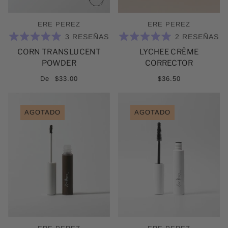
ERE PEREZ
ERE PEREZ
3
RESEÑAS
2
RESEÑAS
CALIFICADO
CALIFICADO
CORN TRANSLUCENT
LYCHEE CRÈME
5.0
5.0
DE
DE
POWDER
CORRECTOR
5
5
ESTRELLAS
ESTRELLAS
De
$33.00
$36.50
AGOTADO
AGOTADO