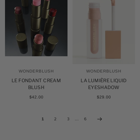
WONDERBLUSH
WONDERBLUSH
LE FONDANT CREAM
LA LUMIÈRE LIQUID
BLUSH
EYESHADOW
$42.00
$29.00
1
2
3
…
6