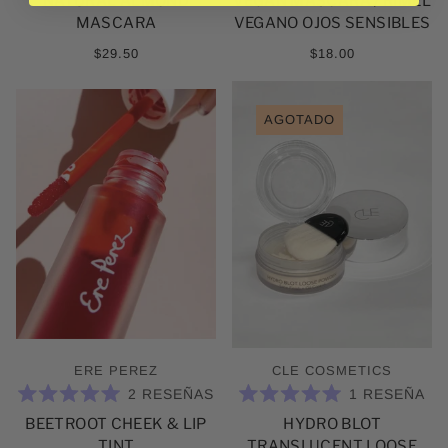
NATURAL ALMOND
VEGAN MASCARA / RIMEL
3.5
3.0
DE
DE
MASCARA
VEGANO OJOS SENSIBLES
5
5
ESTRELLAS
ESTRELLAS
$29.50
$18.00
AGOTADO
ERE PEREZ
CLE COSMETICS
2
RESEÑAS
1
RESEÑA
CALIFICADO
CALIFICADO
BEETROOT CHEEK & LIP
HYDRO BLOT
5.0
5.0
DE
DE
TINT
TRANSLUCENT LOOSE