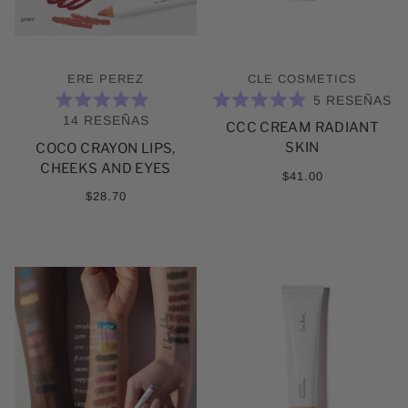
ERE PEREZ
CLE COSMETICS
5
RESEÑAS
CALIFICADO
CALIFICADO
14
RESEÑAS
CCC CREAM RADIANT
5.0
5.0
DE
DE
SKIN
COCO CRAYON LIPS,
5
5
ESTRELLAS
ESTRELLAS
CHEEKS AND EYES
$41.00
$28.70