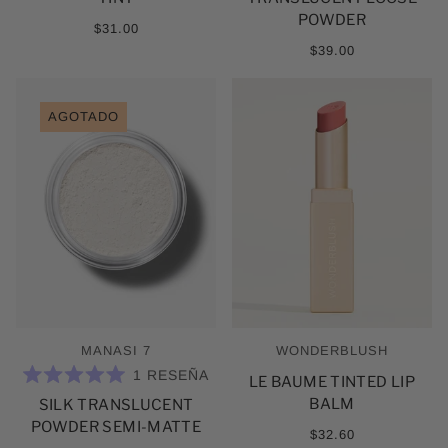
5
5
ESTRELLAS
ESTRELLAS
POWDER
$31.00
$39.00
AGOTADO
MANASI 7
WONDERBLUSH
1
RESEÑA
LE BAUME TINTED LIP
CALIFICADO
BALM
SILK TRANSLUCENT
5.0
DE
POWDER SEMI-MATTE
5
$32.60
ESTRELLAS